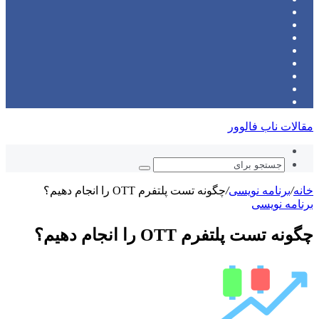
توییتر
بوک
(X)
‫پین‌ترست
یوتیوب
اینستاگرام
تلگرام
ورود
نوشته
سایدبار
تصادفی
مقالات ناب فالوور
نوشته
تصادفی
جستجو
برای
خانه
/
برنامه نویسی
/
چگونه تست پلتفرم OTT را انجام دهیم؟
برنامه نویسی
چگونه تست پلتفرم OTT را انجام دهیم؟
ارسال
ایمیل