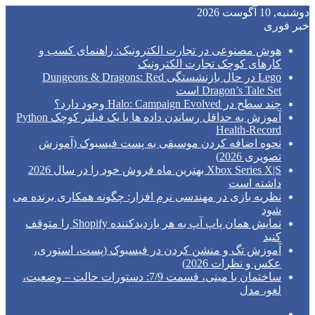
دوشنبه, 10 آگوست 2026
خبر فوری
هوش مصنوعی در تجارت الکترونیک: راهنمای کسب و
کارهای کوچک تجارت الکترونیک
Lego در حال بازنشستگی Dungeons & Dragons: Red
Dragon’s Tale Set است
چند سطح در Halo: Campaign Evolved وجود دارد؟
آموزش به حداقل رساندن داده ها با یک فیلتر کوچک Python
Health-Record
نحوه اضافه کردن موسیقی به پست فیسبوک (آموزش
تصویری 2026)
Xbox Series X|S بهترین ماه فروش خود را در سال 2026
داشته است
نظریه بازی در مهندسی نرم افزار: چگونه همکاری برنده می
شود
نمایش همان پاپ آپ به هر بازدیدکننده Shopify را متوقف
کنید
آموزش تگ و منشن کردن در فیسبوک (پست، استوری،
عکس و نظرات 2026)
ساختمان با مینی، قسمت 7/9: دستورات حالت – وضعیت،
لغو، مدل
فیس