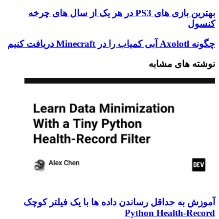
خود
را
بهترین
بهترین بازی های PS3 در هر یک از سال های چرخه
وارد
بازی
کنسول
کنید
های
PS3
چگونه
چگونه Axolotl آبی کمیاب را در Minecraft دریافت کنیم
در
Axolotl
هر
آبی
نوشته های مشابه
یک
کمیاب
از
را
سال
در
های
Minecraft
چرخه
دریافت
کنسول
کنیم
آموزش به حداقل رساندن داده ها با یک فیلتر کوچک
Python Health-Record