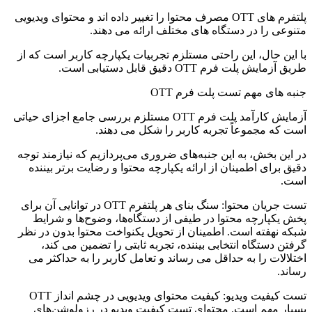
پلتفرم های OTT مصرف محتوا را تغییر داده اند و محتوای ویدیویی
متنوعی را در دستگاه های مختلف ارائه می دهند.
با این حال، این راحتی مستلزم تجربیات یکپارچه کاربر است که از
طریق آزمایش پلت فرم OTT دقیق قابل دستیابی است.
جنبه های مهم تست پلت فرم OTT
آزمایش کارآمد پلت فرم OTT مستلزم بررسی جامع اجزای حیاتی
است که مجموعاً تجربه کاربر را شکل می دهند.
در این بخش، به این جنبه‌های ضروری می‌پردازیم که نیازمند توجه
دقیق برای اطمینان از ارائه یکپارچه محتوا و رضایت برتر بیننده
است.
تست جریان محتوا: سنگ بنای هر پلتفرم OTT در توانایی آن برای
پخش یکپارچه محتوا در طیفی از دستگاه‌ها، وضوح‌ها و شرایط
شبکه نهفته است. اطمینان از تحویل یکنواخت محتوا بدون در نظر
گرفتن دستگاه انتخابی بیننده، تجربه ثابتی را تضمین می کند،
اختلالات را به حداقل می رساند و تعامل کاربر را به حداکثر می
رساند.
تست کیفیت ویدیو: کیفیت محتوای ویدیویی در چشم انداز OTT
بسیار مهم است. محتوای تست کیفیت ویدیو در رزولوشن‌های