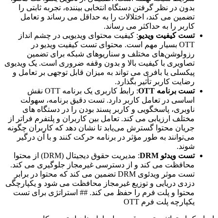
بدون در نظر گرفتن دستگاه انتخابی بیننده، تجربه ثابتی را
تضمین می کند، اختلالات را به حداقل می رساند و تعامل
کاربر را به حداکثر می رساند.
تست کیفیت ویدیو
: کیفیت محتوای ویدیویی در چشم انداز
OTT بسیار مهم است. محتوای تست کیفیت ویدیو در
رزولوشن‌های مختلف و سناریوهای شبکه برای تضمین
تصاویری با کیفیت بالا و بدون وقفه ضروری است. یک ویدیوی
پیکسلی یا بافری می تواند به میزان قابل توجهی بر تعامل و
رضایت کاربر تأثیر بگذارد.
تست برنامه OTT
: رابط کاربری یک برنامه OTT نقش
اساسی در تعامل کاربر دارد. تست دقیق برنامه، سهولت
ناوبری، پاسخگویی و کاربر پسند بودن را در دستگاه های
مختلف ارزیابی می کند. تعامل بین کاربران و پلتفرم فراتر از
جریان محتوا گسترش می‌یابد تا نشان دهد که کاربران چگونه
می‌توانند به طور مؤثر در برنامه حرکت کنند و با آن درگیر
شوند.
تست ویدئو DRM
: مدیریت حقوق دیجیتال (DRM) از محتوا
محافظت می کند و از دسترسی غیرمجاز جلوگیری می کند.
تست موثر ویدئوی DRM تضمین می کند که محتوا در برابر
دزدی دریایی و توزیع غیرمجاز محافظت می شود و یکپارچگی
محتوا و پلت فرم را حفظ می کند. ## استراتژی برای تست
یکپارچه پلت فرم OTT