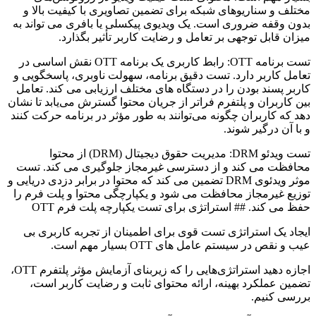
مختلف و سناریوهای شبکه برای تضمین تصاویری با کیفیت بالا و
بدون وقفه ضروری است. یک ویدیوی پیکسلی یا بافری می تواند به
میزان قابل توجهی بر تعامل و رضایت کاربر تأثیر بگذارد.
تست برنامه OTT: رابط کاربری یک برنامه OTT نقش اساسی در
تعامل کاربر دارد. تست دقیق برنامه، سهولت ناوبری، پاسخگویی و
کاربر پسند بودن را در دستگاه های مختلف ارزیابی می کند. تعامل
بین کاربران و پلتفرم فراتر از جریان محتوا گسترش می‌یابد تا نشان
دهد که کاربران چگونه می‌توانند به طور مؤثر در برنامه حرکت کنند
و با آن درگیر شوند.
تست ویدئو DRM: مدیریت حقوق دیجیتال (DRM) از محتوا
محافظت می کند و از دسترسی غیرمجاز جلوگیری می کند. تست
موثر ویدئوی DRM تضمین می کند که محتوا در برابر دزدی دریایی و
توزیع غیرمجاز محافظت می شود و یکپارچگی محتوا و پلت فرم را
حفظ می کند. ## استراتژی برای تست یکپارچه پلت فرم OTT
ایجاد یک استراتژی تست قوی برای اطمینان از تجربه کاربری بی
عیب و نقص در سیستم عامل های OTT بسیار مهم است.
اجازه دهید استراتژی‌هایی را که زیربنای آزمایش مؤثر پلتفرم OTT،
تضمین عملکرد بهینه، ارائه محتوای ثابت و رضایت کاربر است،
بررسی کنیم.