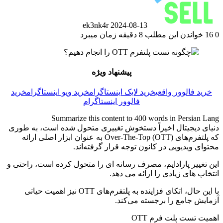
ek3nk4r
2024-08-13
0
16
خواندن این مطلب 8 دقیقه زمان میبرد
پیشنهاد ویژه
خرید فالوور واقعی
خرید لایک اینستاگرام
خرید ویو اینستاگرام
خرید
فالوور اینستاگرام
Summarize this content to 400 words in Persian Lang
دنیای دیجیتال اخیراً دستخوش تغییری متحول شده است، به طوری
که پلتفرم‌های Over-The-Top (OTT) به عنوان ابزار اصلی ارائه
محتوای ویدیویی در کانون توجه قرار گرفته‌اند.
این تغییر پارادایم، مصرف رسانه ای را متحول کرده است، راحتی و
انتخاب های زیادی را ارائه می دهد.
با این حال، اتکای فزاینده به پلتفرم‌های OTT نیز اهمیت حیاتی
آزمایش جامع را برجسته می‌کند.
اهمیت تست پلت فرم OTT