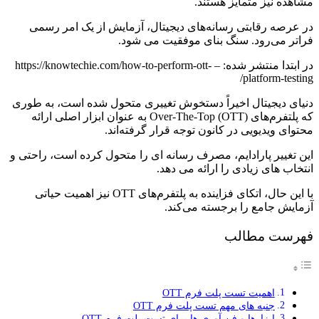
مشاهده نیز متمایز هستند.
در عرصه رقابتی رسانه‌های دیجیتال، آزمایش از یک امر رسمی
فراتر می‌رود. سنگ بنای موفقیت می شود.
در ابتدا منتشر شده: – https://knowtechie.com/how-to-perform-ott-
platform-testing/
دنیای دیجیتال اخیراً دستخوش تغییری متحول شده است، به طوری
که پلتفرم‌های Over-The-Top (OTT) به عنوان ابزار اصلی ارائه
محتوای ویدیویی در کانون توجه قرار گرفته‌اند.
این تغییر پارادایم، مصرف رسانه ای را متحول کرده است، راحتی و
انتخاب های زیادی را ارائه می دهد.
با این حال، اتکای فزاینده به پلتفرم‌های OTT نیز اهمیت حیاتی
آزمایش جامع را برجسته می‌کند.
فهرست مطالب
اهمیت تست پلت فرم OTT
جنبه های مهم تست پلت فرم OTT
ابزارها و فن آوری ها برای تست پلت فرم OTT