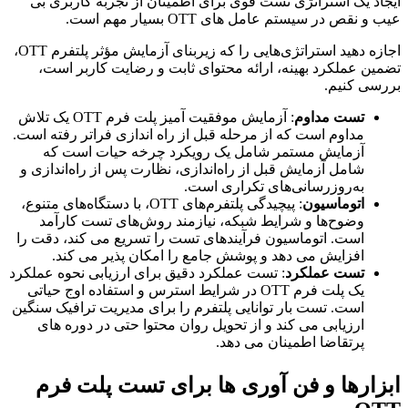
ایجاد یک استراتژی تست قوی برای اطمینان از تجربه کاربری بی
عیب و نقص در سیستم عامل های OTT بسیار مهم است.
اجازه دهید استراتژی‌هایی را که زیربنای آزمایش مؤثر پلتفرم OTT،
تضمین عملکرد بهینه، ارائه محتوای ثابت و رضایت کاربر است،
بررسی کنیم.
تست مداوم
: آزمایش موفقیت آمیز پلت فرم OTT یک تلاش
مداوم است که از مرحله قبل از راه اندازی فراتر رفته است.
آزمایش مستمر شامل یک رویکرد چرخه حیات است که
شامل آزمایش قبل از راه‌اندازی، نظارت پس از راه‌اندازی و
به‌روزرسانی‌های تکراری است.
اتوماسیون
: پیچیدگی پلتفرم‌های OTT، با دستگاه‌های متنوع،
وضوح‌ها و شرایط شبکه، نیازمند روش‌های تست کارآمد
است. اتوماسیون فرآیندهای تست را تسریع می کند، دقت را
افزایش می دهد و پوشش جامع را امکان پذیر می کند.
تست عملکرد
: تست عملکرد دقیق برای ارزیابی نحوه عملکرد
یک پلت فرم OTT در شرایط استرس و استفاده اوج حیاتی
است. تست بار توانایی پلتفرم را برای مدیریت ترافیک سنگین
ارزیابی می کند و از تحویل روان محتوا حتی در دوره های
پرتقاضا اطمینان می دهد.
ابزارها و فن آوری ها برای تست پلت فرم