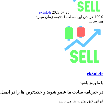
ek3nk4r
2023-07-25
0
100
خواندن این مطلب 1 دقیقه زمان میبرد
‫Odnoklassniki
‫VKontakte
فیس
پاکت
توییتر
‫تامبلر
‫رددیت
لینکدین
‫پین‌ترست
هم‌رسانی
‫Odnoklassniki
‫VKontakte
(X)
بوک
چاپ
فیس
پاکت
توییتر
‫تامبلر
‫رددیت
لینکدین
رایانامه
‫پین‌ترست
(X)
بوک
ek3nk4r
با ما بروز باشید
در خبرنامه سایت ما عضو شوید و جدیدترین ها را در ایمیل 
ایرانی لایق بهترین ها می باشد