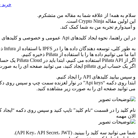
خرید ف
سلام به همه! از علاقه شما به مقاله من متشکرم.
این اولین مقاله Crypto Ninja است.
و امیدوارم تجربه من به شما کمک کند.
در این راهنما، نحوه ایجاد کلیدهای Api عمومی و خصوصی و کلیدهای مخفی Pinata را یاد خواهید گرفت. همچنین نحوه استفاده از این کلیدها را در NFT Marketplace بررسی خواهیم کرد.
به طور کلی، توسعه دهندگان داده ها را در IPFS با استفاده از Infura ذخیره می کنند.
اما ما می توانیم داده ها را با استفاده از Piñata ذخیره کنیم.
اگر از Piñata API استفاده می کنیم، ابتدا باید در Piñata Cloud یک حساب کاربری ایجاد کنیم.
اگر یک حساب ابری piñata ایجاد کنید، می توانید صفحه ای را به صورت زیر مشاهده کنید.
و سپس بیایید کلیدهای API را ایجاد کنیم.
ابتدا روی دکمه “Api keys” در نوار لغزنده سمت چپ و سپس روی دکمه “کلید جدید” در بالای سمت راست کلیک کنید.
می توانید صفحه ای را به صورت زیر مشاهده کنید.
نام کلید را در قسمت “نام کلید” تایپ کنید و سپس روی دکمه “ایجاد کل
الان مهمه
شما می توانید سه کلید را ببینید. (API Key، API Secret، JWT).