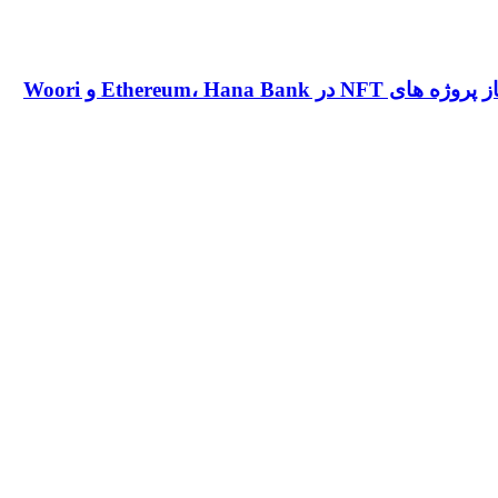
WeChat و Alipay خارجی ها را قادر می سازد در خرده فروشان چینی پرداخت کنند، 699816 ETH به عنوان حق امتیاز پروژه های NFT در Ethereum، Hana Bank و Woori