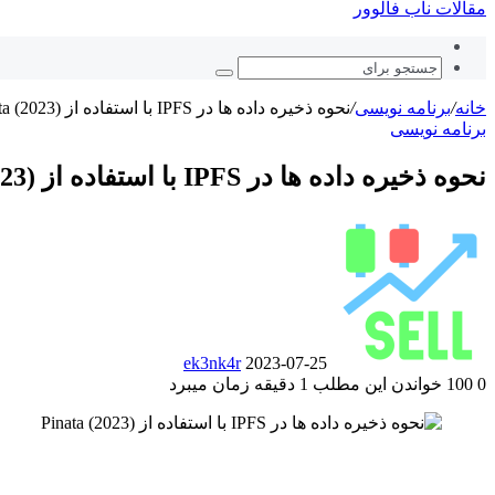
مقالات ناب فالوور
نوشته
تصادفی
جستجو
برای
خانه
/
برنامه نویسی
/
نحوه ذخیره داده ها در IPFS با استفاده از Pinata (2023)
برنامه نویسی
نحوه ذخیره داده ها در IPFS با استفاده از Pinata (2023)
ارسال
ایمیل
ek3nk4r
2023-07-25
0
100
خواندن این مطلب 1 دقیقه زمان میبرد
‫Odnoklassniki
‫VKontakte
فیس
پاکت
توییتر
‫تامبلر
‫رددیت
لینکدین
‫پین‌ترست
(X)
بوک