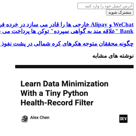
آدرس
ایمیل
خود
را
WeChat
وارد
و
Bank "علاقه مند به گواهی سپرده" توکن ها پرداخت می شود.
کنید
Alipay
خارجی
چگونه
چگونه محققان متوجه هکرهای کره شمالی در پشت نفوذ ش
ها
محققان
را
متوجه
نوشته های مشابه
قادر
هکرهای
می
کره
سازد
شمالی
در
در
خرده
پشت
فروشان
نفوذ
چینی
شرکت
پرداخت
نرم
کنند،
افزاری
699816
ایالات
ETH
متحده
به
شدند
عنوان
حق