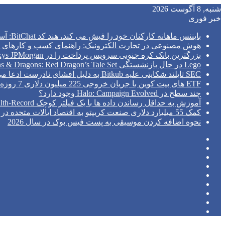
شنبه, 8 آگوست 2026
خبر فوری
بایننس ماهانه کارکنان خود را فیش می کند، هند کد BitChat: آسیا اکسپرس را سانسور می کند
هوش مصنوعی در تجارت الکترونیک: راهنمای کسب و کارهای ک
بزرگترین بانک کره جنوبی سرویس پرداخت را در Kinexys JPMorgan راه اندازی می کند
Lego در حال بازنشستگی Dungeons & Dragons: Red Dragon’s Tale Set است
SEC تایلند شکایتی علیه Bitkub به دلیل افشای نادرست ادعا می کند
ETF های بیت کوین با جریان خروجی 225 میلیون دلاری 7 روزه را پشت سر گذاشتند.
چند سطح در Halo: Campaign Evolved وجود دارد؟
آموزش به حداقل رساندن داده ها با یک فیلتر کوچک Python Health-Record
کمک 55 میلیارد دلاری صنعت کریپتو به اقتصاد ایالات متحده در سال 2026: مطالعه NCA
نحوه اضافه کردن موسیقی به پست فیس بوک در سال 2026
فیس
توییتر
بوک
(X)
‫پین‌ترست
یوتیوب
اینستاگرام
تلگرام
ورود
نوشته
سایدبار
تصادفی