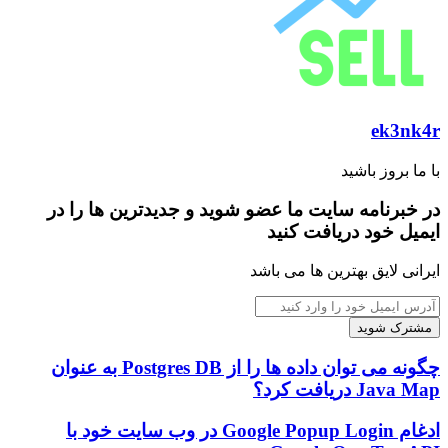
ek3nk4r
با ما بروز باشید
در خبرنامه سایت ما عضو شوید و جدیدترین ها را در
ایمیل خود دریافت کنید
ایرانی لایق بهترین ها می باشد
آدرس
ایمیل
خود
را
چگونه
چگونه می توان داده ها را از Postgres DB به عنوان
وارد
می
Java Map دریافت کرد؟
کنید
توان
داده
ادغام
ادغام Google Popup Login در وب سایت خود با
ها
Google