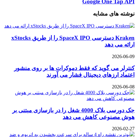
Google One Tap API
را
Popup
از
Login
نوشته های مشابه
Postgres
در
DB
وب
به
سایت
عنوان
خود
Kraken دسترسی SpaceX IPO را از طریق xStocks
Java
با
Map
ارائه می دهد
Google
دریافت
One
کرد؟
Tap
2026-06-09
API
کنترلر می گوید که فقط دموکرات ها بر روی منشور
اعتماد ارزهای دیجیتال فشار می آورند
2026-06-08
جک دورسی بلاک 4000 شغل را در بازسازی مبتنی بر
هوش مصنوعی کاهش می دهد
2026-02-27