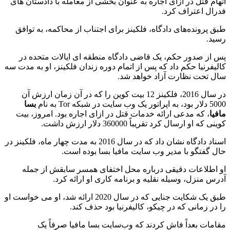
اتهام قتل در ازای اجاره به عنوان بخشی از معامله با دادستان های
فدرال اعتراف کرد.
طبق پرونده‌های دادگاه، فلکینز برای اجتناب از محاکمه، به توافق
رسید.
پس از صدور حکم، یک قاضی دادگاه منطقه ای ایالات متحده در
کالیفرنیا حکم داد که پس از اتمام دوره زندان فلکینز، او به مدت سه
سال تحت نظارت آزاد خواهد شد.
در سال 2016، فلکینز 12 بیت کوین را که در آن زمان ارزش آن
5000 دلار بود، به اپراتور یک وب سایت در شبکه Tor به نام
بسا
مافیا
، که مدعی ارائه خدمات قتل در ازای اجاره بود. امروز، بیت
کوینی که او ارسال کرد تقریباً 360000 دلار ارزش داشت.
اسناد دادگاه نشان داد که در سال 2016 به مدت چهار ماه، فلکینز در
حال گفتگو با مدیر وب سایت مافیا بسا بوده است.
او اطلاعات دقیقی درباره محل اختفای همسر سابقش از جمله
آدرس منزل، وسیله نقلیه و برنامه کاری او ارائه کرد.
طبق یک شکایت جنایی که در سال 2020 ارائه شد، او می خواست او
را در زمانی که در چیکو، کالیفرنیا بود حذف کند.
مقامات بعداً فاش کردند که وب‌سایت بسا مافیا صرفاً یک