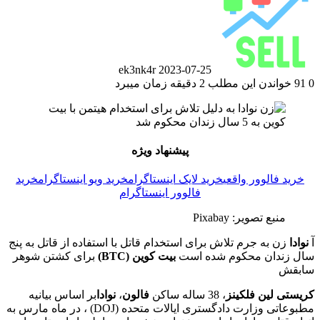
ek3nk4r
2023-07-25
0
91
خواندن این مطلب 2 دقیقه زمان میبرد
پیشنهاد ویژه
خرید فالوور واقعی
خرید لایک اینستاگرام
خرید ویو اینستاگرام
خرید
فالوور اینستاگرام
منبع تصویر: Pixabay
آ
نوادا
زن به جرم تلاش برای استخدام قاتل با استفاده از قاتل به پنج
سال زندان محکوم شده است
بیت کوین (BTC)
برای کشتن شوهر
سابقش
کریستی لین فلکینز
، 38 ساله ساکن
فالون
،
نوادا
بر اساس بیانیه
مطبوعاتی وزارت دادگستری ایالات متحده (DOJ) ، در ماه مارس به