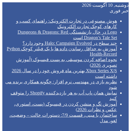
دوشنبه, 10 آگوست 2026
خبر فوری
هوش مصنوعی در تجارت الکترونیک: راهنمای کسب و
کارهای کوچک تجارت الکترونیک
Lego در حال بازنشستگی Dungeons & Dragons: Red
Dragon’s Tale Set است
چند سطح در Halo: Campaign Evolved وجود دارد؟
آموزش به حداقل رساندن داده ها با یک فیلتر کوچک Python
Health-Record
نحوه اضافه کردن موسیقی به پست فیسبوک (آموزش
تصویری 2026)
Xbox Series X|S بهترین ماه فروش خود را در سال 2026
داشته است
نظریه بازی در مهندسی نرم افزار: چگونه همکاری برنده می
شود
نمایش همان پاپ آپ به هر بازدیدکننده Shopify را متوقف
کنید
آموزش تگ و منشن کردن در فیسبوک (پست، استوری،
عکس و نظرات 2026)
ساختمان با مینی، قسمت 7/9: دستورات حالت – وضعیت،
لغو، مدل
فیس