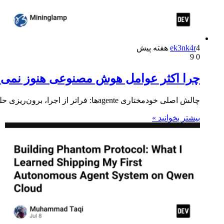
4 هفته پیش
ek3nk4r
9
0
چرا اکثر عوامل هوش مصنوعی هنوز نمی تو
چالش اصلی خودمختاری agenteها: فراتر از اجرا، برون‌ریزی حلقه تصمیم‌گیری با وجود پیشرفت چشمگیر مدل‌های زبان بزرگ (LLM) و زیرسازت‌های…
بیشتر بخوانید »