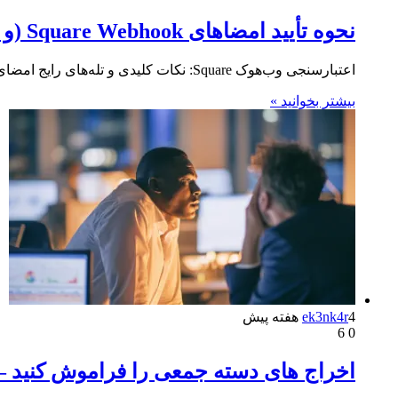
نحوه تأیید امضاهای Square Webhook (و تله Notification-URL)
اعتبارسنجی وب‌هوک Square: نکات کلیدی و تله‌های رایج امضای وب‌هوک Square (x-square-hmacsha256-signature) بر اساس HMAC-SHA256 از ترکیب سه مورد محاسبه…
بیشتر بخوانید »
4 هفته پیش
ek3nk4r
6
0
اخراج های دسته جمعی را فراموش کنید – ان