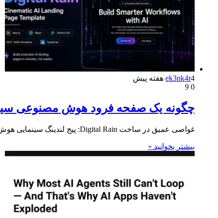
4 هفته پیش
ek3nk4r
9
0
چگونه یک صفحه فرود هوش مصنوعی سینمایی با GSAP، Canvas API و s
غواصی عمیق در ساخت Digital Rain: پیج لندینگ سینمایی هوش مصنوعی این مقاله فرآیند ساخت «باران دیجیتال» را توضیح می‌دهد؛…
بیشتر بخوانید »