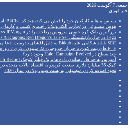
جمعه, 7 آگوست 2026
خبر فوری
بایننس ماهانه کارکنان خود را فیش می کند، هند کد BitChat: آسیا اکسپرس را سانسور می کند
هوش مصنوعی در تجارت الکترونیک: راهنمای کسب و کارهای ک
بزرگترین بانک کره جنوبی سرویس پرداخت را در Kinexys JPMorgan راه اندازی می کند
Lego در حال بازنشستگی Dungeons & Dragons: Red Dragon’s Tale Set است
SEC تایلند شکایتی علیه Bitkub به دلیل افشای نادرست ادعا می کند
ETF های بیت کوین با جریان خروجی 225 میلیون دلاری 7 روزه را پشت سر گذاشتند.
چند سطح در Halo: Campaign Evolved وجود دارد؟
آموزش به حداقل رساندن داده ها با یک فیلتر کوچک Python Health-Record
کمک 55 میلیارد دلاری صنعت کریپتو به اقتصاد ایالات متحده در سال 2026: مطالعه NCA
نحوه اضافه کردن موسیقی به پست فیس بوک در سال 2026
فیس
توییتر
بوک
(X)
‫پین‌ترست
یوتیوب
اینستاگرام
تلگرام
ورود
نوشته
سایدبار
تصادفی