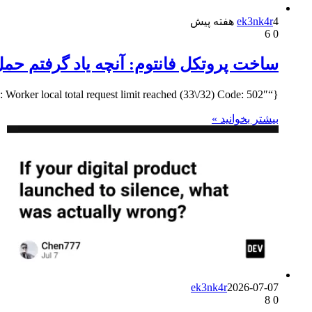
4 هفته پیش
ek3nk4r
6
0
ساخت پروتکل فانتوم: آنچه یاد گرفتم حمل و ن
{“error”:”Error: Upstream error from Nvidia: ResourceExhausted: Worker local total request limit reached (33\/32) Code: 502″} من می‌خواهم با مشکل اصلی…
بیشتر بخوانید »
ek3nk4r
2026-07-07
8
0