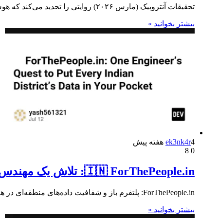
تحقیقات آنتروپیک (مارس ۲۰۲۶) روایتی را تحدید می‌کند که هوش مصنوعی مشاغل را به طور انبوه از بین می‌برد. به…
بیشتر بخوانید »
4 هفته پیش
ek3nk4r
8
0
🇮🇳 ForThePeople.in: تلاش یک مهندس برای قرار دادن داده های هر منطقه هند در جیب شما
ForThePeople.in: پلتفرم باز و شفافیت داده‌های منطقه‌ای در هند ForThePeople.in اولین پلتفرم متن‌باز و رایگان شفافیت مدنی در هند است…
بیشتر بخوانید »