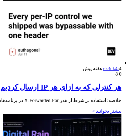
4 هفته پیش
ek3nk4r
8
0
هر کنترلی که به ازای هر IP ارسال کردیم با یک هدر قابل دور زدن بود
خلاصه: استفاده بی‌شرط از هدر X-Forwarded-For در برنامه‌های ASP.NET Core که پشت پراکسی معکوس (مانند Nginx در Kubernetes) اجرا می‌شوند،…
بیشتر بخوانید »