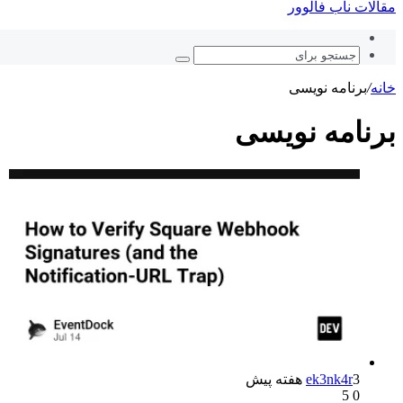
مقالات ناب فالوور
نوشته
تصادفی
جستجو
برای
خانه
/
برنامه نویسی
برنامه نویسی
3 هفته پیش
ek3nk4r
5
0