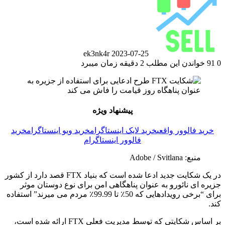
ek3nk4r
2023-07-25
0
91
خواندن این مطلب 2 دقیقه زمان میبرد
پیشنهاد ویژه
خرید فالوور واقعی
خرید لایک اینستاگرام
خرید ویو اینستاگرام
خرید
فالوور اینستاگرام
منبع: Adobe / Svitlana
در یک شکایت جدید ادعا شده است که بنیاد FTX قصد دارد از کشور
جزیره ای نائورو به عنوان پناهگاهی امن برای نوع دوستان موثر
برای “برخی رویدادهایی که 50٪ تا 99.99٪ مردم می میرند” استفاده
کند.
بر اساس شکایتی که توسط مدیریت فعلی FTX ارائه شده است،