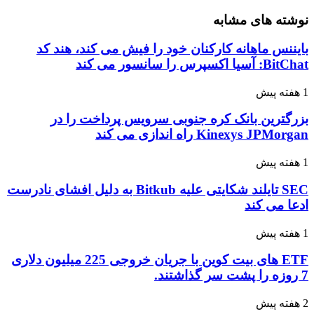
از
وب
نماینده
نوشته های مشابه
سایت
عمومی
خود
CodiumAI
بایننس ماهانه کارکنان خود را فیش می کند، هند کد
با
استفاده
BitChat: آسیا اکسپرس را سانسور می کند
Google
کنیم؟
One
Tap
1 هفته پیش
API
بزرگترین بانک کره جنوبی سرویس پرداخت را در
Kinexys JPMorgan راه اندازی می کند
1 هفته پیش
SEC تایلند شکایتی علیه Bitkub به دلیل افشای نادرست
ادعا می کند
1 هفته پیش
ETF های بیت کوین با جریان خروجی 225 میلیون دلاری
7 روزه را پشت سر گذاشتند.
2 هفته پیش