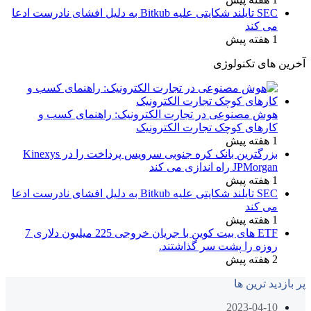
SEC تایلند شکایتی علیه Bitkub به دلیل افشای نادرست ادعا
می کند
1 هفته پیش
آخرین های تکنولوژی
هوش مصنوعی در تجارت الکترونیک: راهنمای کسب و
کارهای کوچک تجارت الکترونیک
1 هفته پیش
بزرگترین بانک کره جنوبی سرویس پرداخت را در Kinexys
JPMorgan راه اندازی می کند
1 هفته پیش
SEC تایلند شکایتی علیه Bitkub به دلیل افشای نادرست ادعا
می کند
1 هفته پیش
ETF های بیت کوین با جریان خروجی 225 میلیون دلاری 7
روزه را پشت سر گذاشتند.
2 هفته پیش
پر بازدید ترین ها
2023-04-10