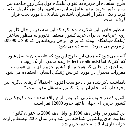
طرح استفاده از جزیره به عنوان پناهگاه غول پیکر روز قیامت بین
سام بنکمن-فرید، مدیر عامل سابق صرافی، برادرش گابریل بنکمن-
فرید و یکی دیگر از افسران ناشناس بنیاد FTX مورد بحث قرار
گرفته است.
به طور خاص، این شکایت ادعا کرد که این سه نفر در حال کار بر
روی “برنامه ای برای خرید کشور مستقل نائورو به منظور ساختن
“پناهگاه/پناهگاه” بودند که برای “برخی رویدادهایی که 50٪ تا 99.99٪
از مردم می میرند” استفاده می شود.
گفته می‌شود که هدف این طرح این بود که «اطمینان حاصل شود
که اکثر EAها [effective altruists] زنده ماندن» از یک رویداد
رستاخیز، در حالی که همچنین از کشور جزیره ای برای «توسعه
مقررات معقول در مورد افزایش ژنتیکی انسان» استفاده می شود.
یادداشت ذکر شده در دادخواست افزود: “احتمالاً کارهای دیگری نیز
وجود دارد که انجام آنها با یک کشور مستقل مفید است.”
نائورو که در جنوب غربی اقیانوس آرام واقع شده است، کوچکترین
کشور جزیره ای جهان با تنها حدود 12000 نفر است.
این کشور در اواخر دهه 1990 و اوایل دهه 2000 به عنوان کانون
فعالیت های پولشویی شناخته می شد و در سال 2003 توسط وزارت
خزانه داری ایالات متحده تحریم شد.