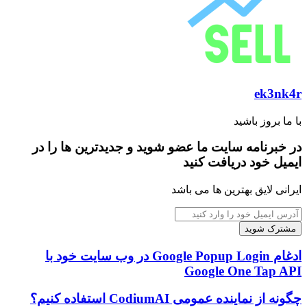
ek3nk4r
با ما بروز باشید
در خبرنامه سایت ما عضو شوید و جدیدترین ها را در
ایمیل خود دریافت کنید
ایرانی لایق بهترین ها می باشد
آدرس
ایمیل
خود
را
ادغام
ادغام Google Popup Login در وب سایت خود با
وارد
Google
Google One Tap API
کنید
Popup
Login
چگونه
چگونه از نماینده عمومی CodiumAI استفاده کنیم؟
در