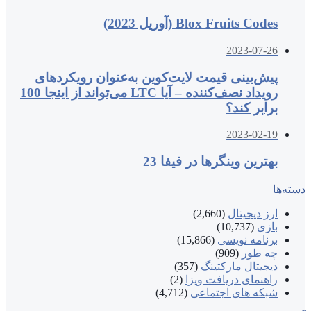
Blox Fruits Codes (آوریل 2023)
2023-07-26
پیش‌بینی قیمت لایت‌کوین به‌عنوان رویکردهای
رویداد نصف‌کننده – آیا LTC می‌تواند از اینجا 100
برابر کند؟
2023-02-19
بهترین وینگرها در فیفا 23
دسته‌ها
ارز دیجیتال
(2,660)
بازی
(10,737)
برنامه نویسی
(15,866)
چه طور
(909)
دیجیتال مارکتینگ
(357)
راهنمای دریافت ویزا
(2)
شبکه های اجتماعی
(4,712)