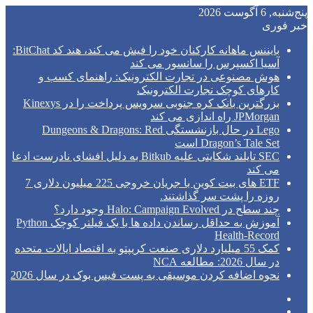
پنج‌شنبه, 6 آگوست 2026
خبر فوری
بایننس ماهانه کارکنان خود را فیش می کند، هند کد BitChat:
آسیا اکسپرس را سانسور می کند
هوش مصنوعی در تجارت الکترونیک: راهنمای کسب و
کارهای کوچک تجارت الکترونیک
بزرگترین بانک کره جنوبی سرویس پرداخت را در Kinexys
JPMorgan راه اندازی می کند
Lego در حال بازنشستگی Dungeons & Dragons: Red
Dragon’s Tale Set است
SEC تایلند شکایتی علیه Bitkub به دلیل افشای نادرست ادعا
می کند
ETF های بیت کوین با جریان خروجی 225 میلیون دلاری 7
روزه را پشت سر گذاشتند.
چند سطح در Halo: Campaign Evolved وجود دارد؟
آموزش به حداقل رساندن داده ها با یک فیلتر کوچک Python
Health-Record
کمک 55 میلیارد دلاری صنعت کریپتو به اقتصاد ایالات متحده
در سال 2026: مطالعه NCA
نحوه اضافه کردن موسیقی به پست فیس بوک در سال 2026
فیس
توییتر
بوک