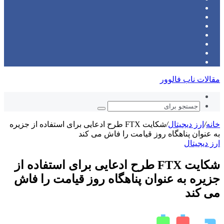
(X)
‫پین‌ترست
یوتیوب
اینستاگرام
تلگرام
ورود
نوشته
سایدبار
تصادفی
مقالات ناب فالوور
نوشته
تصادفی
جستجو
برای
خانه
/
ارز دیجیتال
/
شکایت FTX طرح ادعایی برای استفاده از جزیره
به عنوان پناهگاه روز قیامت را فاش می کند
ارز دیجیتال
شکایت FTX طرح ادعایی برای استفاده از
جزیره به عنوان پناهگاه روز قیامت را فاش
می کند
ارسال
ایمیل