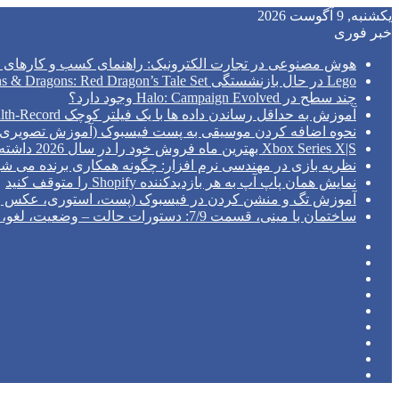
یکشنبه, 9 آگوست 2026
خبر فوری
هوش مصنوعی در تجارت الکترونیک: راهنمای کسب و کارهای ک
Lego در حال بازنشستگی Dungeons & Dragons: Red Dragon’s Tale Set است
چند سطح در Halo: Campaign Evolved وجود دارد؟
آموزش به حداقل رساندن داده ها با یک فیلتر کوچک Python Health-Record
نحوه اضافه کردن موسیقی به پست فیسبوک (آموزش تصویری 2026)
Xbox Series X|S بهترین ماه فروش خود را در سال 2026 داشته است
نظریه بازی در مهندسی نرم افزار: چگونه همکاری برنده می شو
نمایش همان پاپ آپ به هر بازدیدکننده Shopify را متوقف کنید
آموزش تگ و منشن کردن در فیسبوک (پست، استوری، عکس و نظر
ساختمان با مینی، قسمت 7/9: دستورات حالت – وضعیت، لغو، مدل
فیس
توییتر
بوک
(X)
‫پین‌ترست
یوتیوب
اینستاگرام
تلگرام
ورود
نوشته
سایدبار
تصادفی