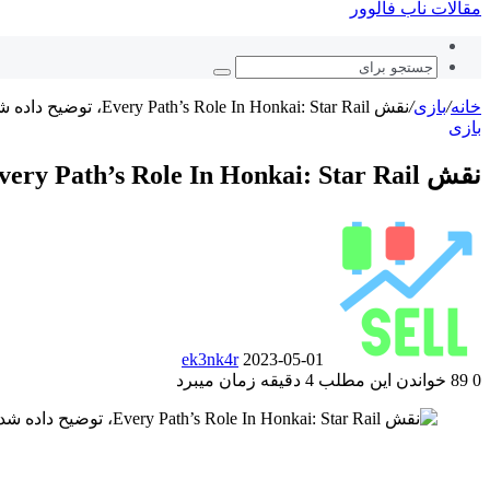
مقالات ناب فالوور
نوشته
تصادفی
جستجو
برای
خانه
/
بازی
/
نقش Every Path’s Role In Honkai: Star Rail، توضیح داده شد
بازی
نقش Every Path’s Role In Honkai: Star Rail، توضیح داده شد
ارسال
ایمیل
ek3nk4r
2023-05-01
0
89
خواندن این مطلب 4 دقیقه زمان میبرد
‫Odnoklassniki
‫VKontakte
فیس
پاکت
توییتر
‫تامبلر
‫رددیت
لینکدین
‫پین‌ترست
(X)
بوک