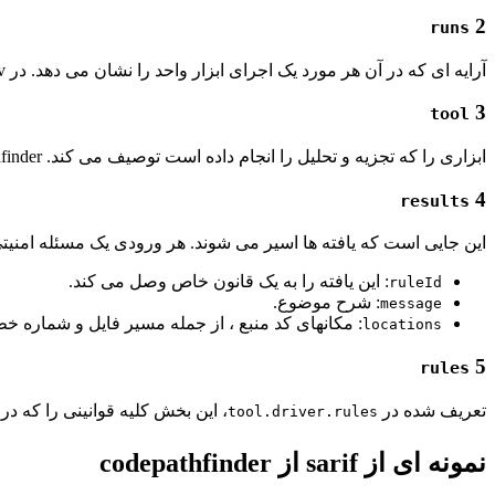
2
runs
آرایه ای که در آن هر مورد یک اجرای ابزار واحد را نشان می دهد. در codepathfinder.dev ، هر کار تجزیه و تحلیل یک ساریف تولید می کند
3
tool
ابزاری را که تجزیه و تحلیل را انجام داده است توصیف می کند. CodePathfinder شامل ابرداده در مورد موتور اسکن ، نسخه آن و قوانین اعمال شده است.
4
results
این جایی است که یافته ها اسیر می شوند. هر ورودی یک مسئله امنیتی
: این یافته را به یک قانون خاص وصل می کند.
ruleId
: شرح موضوع.
message
: مکانهای کد منبع ، از جمله مسیر فایل و شماره خط
locations
5
rules
تعریف شده در
، این بخش کلیه قوانینی را که
tool.driver.rules
نمونه ای از sarif از codepathfinder