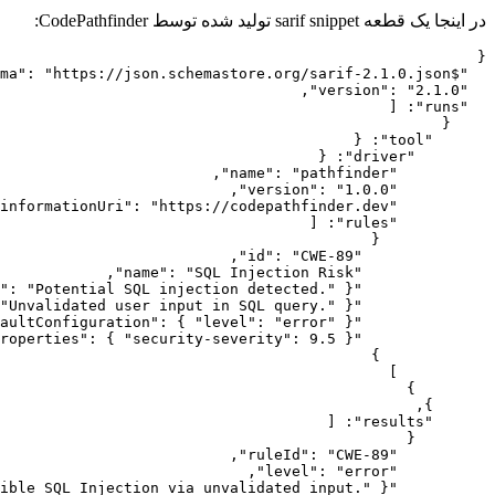
در اینجا یک قطعه sarif snippet تولید شده توسط CodePathfinder:
{
:
"https://json.schemastore.org/sarif-2.1.0.json"
"$schema"
,
:
"2.1.0"
"version"
[
:
"runs"
{
{
:
"tool"
{
:
"driver"
,
:
"pathfinder"
"name"
,
:
"1.0.0"
"version"
:
"https://codepathfinder.dev"
"informationUri"
[
:
"rules"
{
,
:
"CWE-89"
"id"
,
:
"SQL Injection Risk"
"name"
"
:
"Potential SQL injection detected."
},
"shortDescription"
"Unvalidated user input in SQL query."
},
"fullDescription"
:
{
"level"
:
"error"
},
"defaultConfiguration"
:
{
"security-severity"
:
9.5
}
"properties"
}
]
}
},
[
:
"results"
{
,
:
"CWE-89"
"ruleId"
,
:
"error"
"level"
ible SQL Injection via unvalidated input."
},
"message"