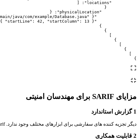
[
:
"locations"
{
{
:
"physicalLocation"
main/java/com/example/Database.java"
},
"artifactLocation"
{
"startLine"
:
42
,
"startColumn"
:
13
}
"region"
}
}
]
}
]
}
]
}
مزایای SARIF برای مهندسان امنیتی
1
گزارش استاندارد
دیگر تجزیه کننده های سفارشی برای ابزارهای مختلف وجود ندارد. Sarif تمام یافته ها را مطابق با یک استاندارد مشترک تضمین می کند و آنها را با سیستم عامل هایی مانند اسکن کد GitHub سازگار می کند.
2
قابلیت همکاری