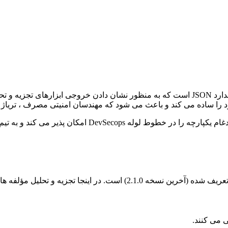
را ساده می کند و باعث می شود که مهندسان امنیتی مصرف ، تریاژ و 
در CodePathfinder ، SARIF در هسته فرآیند گزارشگری قرار 