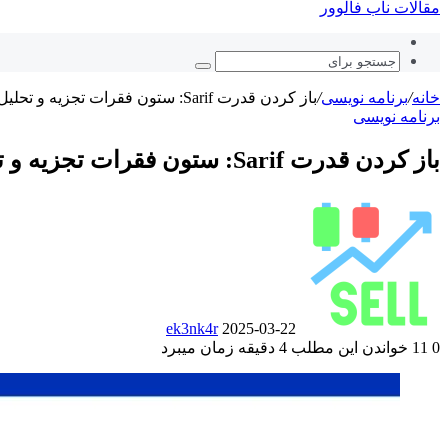
مقالات ناب فالوور
نوشته
تصادفی
جستجو
برای
خانه
/
برنامه نویسی
/
باز کردن قدرت Sarif: ستون فقرات تجزیه و تحلیل استاتیک مدرن
برنامه نویسی
باز کردن قدرت Sarif: ستون فقرات تجزیه و تحلیل استاتیک مدرن
ارسال
ایمیل
ek3nk4r
2025-03-22
0
11
خواندن این مطلب 4 دقیقه زمان میبرد
‫Odnoklassniki
‫VKontakte
فیس
پاکت
توییتر
‫تامبلر
‫رددیت
لینکدین
‫پین‌ترست
(X)
بوک