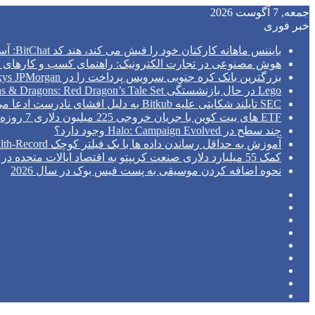
جمعه, 7 آگوست 2026
خبر فوری
بایننس ماهانه کارکنان خود را فیش می کند، هند کد BitChat: آسیا اکسپرس را سانسور می کند
هوش مصنوعی در تجارت الکترونیک: راهنمای کسب و کارهای ک
بزرگترین بانک کره جنوبی سرویس پرداخت را در Kinexys JPMorgan راه اندازی می کند
Lego در حال بازنشستگی Dungeons & Dragons: Red Dragon’s Tale Set است
SEC تایلند شکایتی علیه Bitkub به دلیل افشای نادرست ادعا می کند
ETF های بیت کوین با جریان خروجی 225 میلیون دلاری 7 روزه را پشت سر گذاشتند.
چند سطح در Halo: Campaign Evolved وجود دارد؟
آموزش به حداقل رساندن داده ها با یک فیلتر کوچک Python Health-Record
کمک 55 میلیارد دلاری صنعت کریپتو به اقتصاد ایالات متحده در سال 2026: مطالعه NCA
نحوه اضافه کردن موسیقی به پست فیس بوک در سال 2026
فیس
توییتر
بوک
(X)
‫پین‌ترست
یوتیوب
اینستاگرام
تلگرام
ورود
نوشته
سایدبار
تصادفی