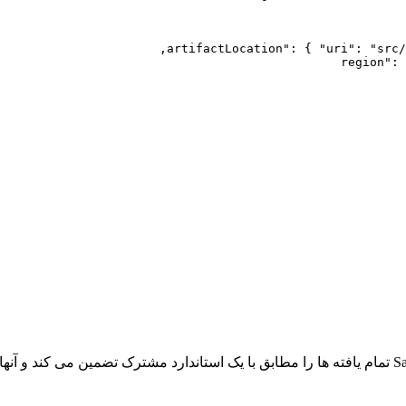
:
{
"uri"
:
"src/
: