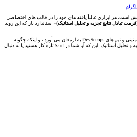
اگرام
برای امنیت نرم افزار مدرن ضروری هستند ، اما ادغام آنها یکپارچه در خطوط لوله DevSecops اغلب یک چالش است. هر ابزاری غالباً یافته های خود را در قالب های اختصاصی
– استاندارد باز که این روند
در این شیرجه عمیق ، ما فرمت پرونده SARIF را از بالا به پایین کشف خواهیم کرد: چرا وجود دارد ، ساختار آن ، مزایایی که برای مهندسان امنیتی و تیم های DevSecops به ارمغان می آورد ، و اینکه چگونه
ابزارهای مدرن مانند CodePathfinder – جایگزین SAST منبع باز جایگزین SAST SAST برای LEVERE SARIF برای بالا بردن گردش کار تجزیه و تحلیل استاتیک. این که آیا شما در Sarif تازه کار هستید یا به دنبال