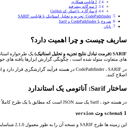
2 قابلیت همکاری
3 سه گانه پیشرفته
4 سازگاری با اسکن کد GitHub
CodePathfinder: تجزیه و تحلیل استاتیک با قابلیت SARIF
شروع با CodePathfinder و Sarif
پایان
ساریف چیست و چرا اهمیت دارد؟
SARIF (فرمت تبادل نتایج تجزیه و تحلیل استاتیک)
های متفاوت متولد شده است ، چگونگی گزارش ابزارها یافته های خود 
اصلاح کنند.
ساختار Sarif: آناتومی یک استاندارد
در هسته خود ، Sarif یک سند JSON است که مطابق با یک طرح کاملاً تعریف شده (آخرین نسخه 2.1.0) است. در اینجا تجزیه و تحلیل مؤلفه های اصلی آن وجود دارد:
1
وت
version
$schema
این زمینه ها طرح SARIF و نسخه آن را به طور معمول 2.1.0 شناسایی می کنند.