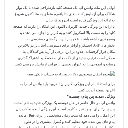
اوایل این ماه،
واتس اپ
یک صفحه کلید بازطراحی شده با یک
نوار
شکلک
برای آزمایش کننده های بتا پلتفرم متعلق به متا اکنون شروع
به ارائه این ویژگی کرده است
اندروید
کاربران
با ارائه این ویژگی جدید، کاربران اکنون این امکان را دارند که صفحه
کلید را به سمت بالا اسکرول کنند و به کاربران اجازه می دهد دید
وسیع تری داشته باشند. علاوه بر این، برگه‌های دسترسی به
بخش‌های GIF، استیکر و آواتار برای دسترسی آسان‌تر در بالاترین
مکان قرار گرفته‌اند. علاوه بر این، برخی از آزمایش‌کنندگان بتا
ممکن است ترتیب جدیدی از دکمه‌های صفحه کلید اشتراک‌گذاری
رسانه و ایموجی را به عنوان بخشی از فرآیند آزمایش بررسی کنند.
برای استفاده از این ویژگی، کاربران اندروید باید واتس اپ را به
آخرین نسخه آپدیت کنند.
ویژگی «مدت پین پیام» چیست؟
واتس اپ در حال حاضر در حال توسعه یک ویژگی جدید به نام “مدت
پین پیام” برای بهبود تجربه کاربر است. این ویژگی آینده به کاربران
این امکان را می دهد که مدت زمان مشخصی را برای فعال ماندن
پیام های پین شده خود تنظیم کنند و کنترل بیشتری را در طول
مکالمات به آنها ارائه دهد. کاربران این امکان را خواهند داشت تا بر