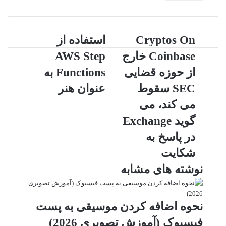
خود
را
وارد
Cryptos
استفاده
کنید
Cryptos On
استفاده از
On
از
Coinbase خارج
AWS Step
AWS
Coinbase
خارج
Step
از حوزه قضایی
Functions به
از
Functions
SEC سقوط
عنوان هنر
حوزه
به
قضایی
عنوان
می کند، می
SEC
هنر
گوید Exchange
سقوط
می
در پاسخ به
کند،
شکایت
می
گوید
نوشته های مشابه
Exchange
در
پاسخ
نحوه اضافه کردن موسیقی به پست
به
شکایت
فیسبوک (آموزش تصویری 2026)