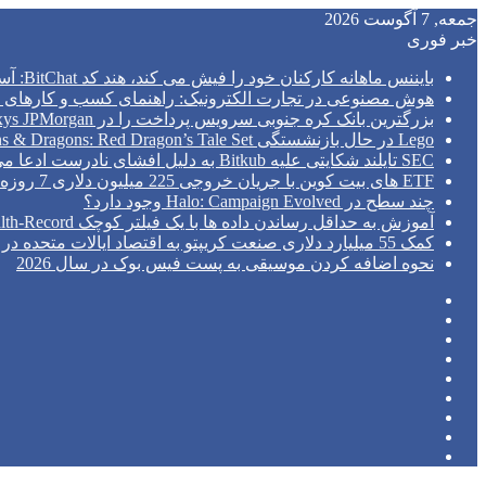
جمعه, 7 آگوست 2026
خبر فوری
بایننس ماهانه کارکنان خود را فیش می کند، هند کد BitChat: آسیا اکسپرس را سانسور می کند
هوش مصنوعی در تجارت الکترونیک: راهنمای کسب و کارهای ک
بزرگترین بانک کره جنوبی سرویس پرداخت را در Kinexys JPMorgan راه اندازی می کند
Lego در حال بازنشستگی Dungeons & Dragons: Red Dragon’s Tale Set است
SEC تایلند شکایتی علیه Bitkub به دلیل افشای نادرست ادعا می کند
ETF های بیت کوین با جریان خروجی 225 میلیون دلاری 7 روزه را پشت سر گذاشتند.
چند سطح در Halo: Campaign Evolved وجود دارد؟
آموزش به حداقل رساندن داده ها با یک فیلتر کوچک Python Health-Record
کمک 55 میلیارد دلاری صنعت کریپتو به اقتصاد ایالات متحده در سال 2026: مطالعه NCA
نحوه اضافه کردن موسیقی به پست فیس بوک در سال 2026
فیس
توییتر
بوک
(X)
‫پین‌ترست
یوتیوب
اینستاگرام
تلگرام
ورود
نوشته
سایدبار
تصادفی