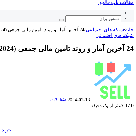
مقالات ناب فالوور
نوشته
تصادفی
جستجو
برای
خانه
/
شبکه های اجتماعی
/
24 آخرین آمار و روند تامین مالی جمعی (2024)
شبکه های اجتماعی
24 آخرین آمار و روند تامین مالی جمعی (2024)
ارسال
ایمیل
ek3nk4r
2024-07-13
0
17
کمتر از یک دقیقه
‫Odnoklassniki
‫VKontakte
فیس
پاکت
توییتر
‫تامبلر
‫رددیت
لینکدین
‫پین‌ترست
(X)
بوک
خرید ف