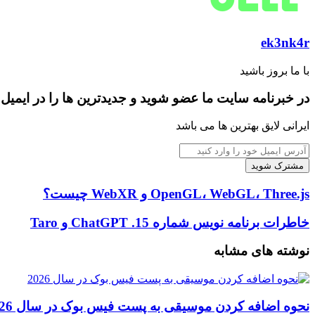
ek3nk4r
با ما بروز باشید
در خبرنامه سایت ما عضو شوید و جدیدترین ها را در ایمیل 
ایرانی لایق بهترین ها می باشد
آدرس
ایمیل
خود
را
OpenGL،
OpenGL، WebGL، Three.js و WebXR چیست؟
وارد
WebGL،
کنید
Three.js
خاطرات
خاطرات برنامه نویس شماره 15. ChatGPT و Taro
و
برنامه
WebXR
نویس
نوشته های مشابه
چیست؟
شماره
15.
ChatGPT
و
نحوه اضافه کردن موسیقی به پست فیس بوک در سال 2026
Taro