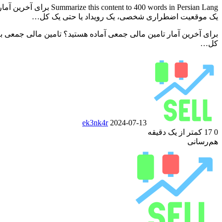
ords in Persian Lang
یک موقعیت اضطراری شخصی، یک رویداد یا حتی یک کل…
برای آخرین آمار تامین مالی جمعی آماده هستید؟ تامین مالی جمع
کل…
ارسال
ایمیل
ek3nk4r
2024-07-13
0
17
کمتر از یک دقیقه
‫Odnoklassniki
‫VKontakte
فیس
پاکت
توییتر
‫تامبلر
‫رددیت
لینکدین
‫پین‌ترست
هم‌رسانی
‫Odnoklassniki
‫VKontakte
(X)
بوک
چاپ
فیس
پاکت
توییتر
‫تامبلر
‫رددیت
لینکدین
رایانامه
‫پین‌ترست
(X)
بوک