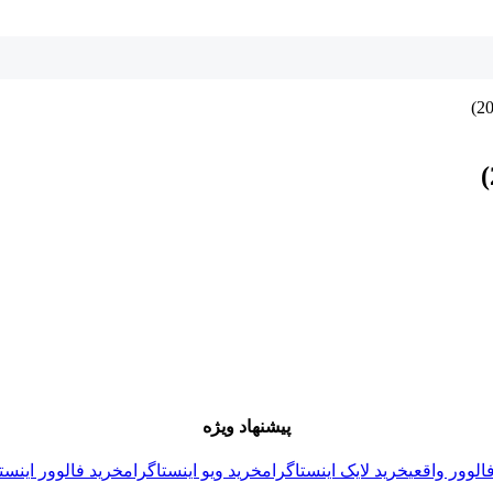
پیشنهاد ویژه
الوور واقعی
خرید لایک اینستاگرام
خرید ویو اینستاگرام
خرید فالوور اینست