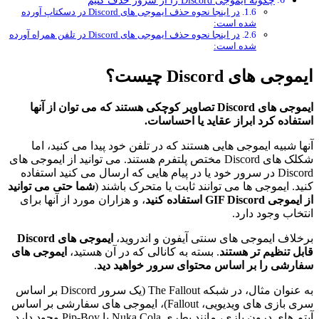
در اینجا نحوه حذف ایموجی های Discord در دسکتاپ آورده
شده است:
در اینجا نحوه حذف ایموجی های Discord در تلفن همراه آورده
شده است:
ایموجی های Discord چیست؟
ایموجی های Discord تصاویر کوچکی هستند که می توان از آنها
استفاده کرد
ابراز عقاید یا احساسات
.
آنها شبیه ایموجی هایی هستند که در تلفن خود پیدا می کنید، اما
شکلک های Discord مختص پلتفرم هستند. می توانید از ایموجی های
Discord در سرور خود یا در پیام هایی که ارسال می کنید استفاده
کنید. ایموجی ها می توانند ثابت یا متحرک باشند (
شما حتی می توانید
از ایموجی GIF Discord استفاده کنید
، و هزاران مورد از آنها برای
انتخاب وجود دارد.
برخلاف ایموجی های سنتی آیفون و اندروید،
ایموجی های Discord
قابل تنظیم تر هستند
. بسته به کانالی که در آن هستید،
ایموجی های
سفارشی را بر اساس محتوای سرور خواهید دید
.
به عنوان مثال، در شبکه The Fallout (یک سرور Discord بر اساس
سری بازی های ویدیویی، Fallout)، ایموجی های سفارشی بر اساس
آیتم های درون بازی، مانند بطری Nuka Cola یا Pip-Boy وجود دارد.