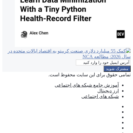
آدرس
ایمیل
خود
تمامی حقوق برای این سایت محفوظ است.
را
وارد
آموزش جامع شبکه های اجتماعی
کنید
ارز دیجیتال
شبکه های اجتماعی
فیس
توییتر
بوک
(X)
‫پین‌ترست
یوتیوب
اینستاگرام