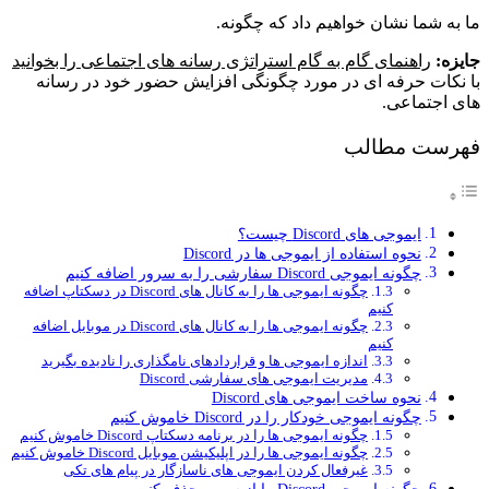
ما به شما نشان خواهیم داد که چگونه.
جایزه:
راهنمای گام به گام استراتژی رسانه های اجتماعی را بخوانید
با نکات حرفه ای در مورد چگونگی افزایش حضور خود در رسانه
های اجتماعی.
فهرست مطالب
ایموجی های Discord چیست؟
نحوه استفاده از ایموجی ها در Discord
چگونه ایموجی Discord سفارشی را به سرور اضافه کنیم
چگونه ایموجی ها را به کانال های Discord در دسکتاپ اضافه
کنیم
چگونه ایموجی ها را به کانال های Discord در موبایل اضافه
کنیم
اندازه ایموجی ها و قراردادهای نامگذاری را نادیده بگیرید
مدیریت ایموجی های سفارشی Discord
نحوه ساخت ایموجی های Discord
چگونه ایموجی خودکار را در Discord خاموش کنیم
چگونه ایموجی ها را در برنامه دسکتاپ Discord خاموش کنیم
چگونه ایموجی ها را در اپلیکیشن موبایل Discord خاموش کنیم
غیرفعال کردن ایموجی های ناسازگار در پیام های تکی
چگونه ایموجی Discord را از سرور حذف کنیم