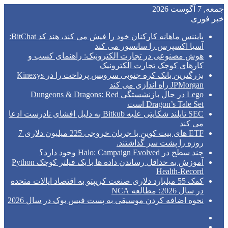
جمعه, 7 آگوست 2026
خبر فوری
بایننس ماهانه کارکنان خود را فیش می کند، هند کد BitChat:
آسیا اکسپرس را سانسور می کند
هوش مصنوعی در تجارت الکترونیک: راهنمای کسب و
کارهای کوچک تجارت الکترونیک
بزرگترین بانک کره جنوبی سرویس پرداخت را در Kinexys
JPMorgan راه اندازی می کند
Lego در حال بازنشستگی Dungeons & Dragons: Red
Dragon’s Tale Set است
SEC تایلند شکایتی علیه Bitkub به دلیل افشای نادرست ادعا
می کند
ETF های بیت کوین با جریان خروجی 225 میلیون دلاری 7
روزه را پشت سر گذاشتند.
چند سطح در Halo: Campaign Evolved وجود دارد؟
آموزش به حداقل رساندن داده ها با یک فیلتر کوچک Python
Health-Record
کمک 55 میلیارد دلاری صنعت کریپتو به اقتصاد ایالات متحده
در سال 2026: مطالعه NCA
نحوه اضافه کردن موسیقی به پست فیس بوک در سال 2026
فیس
توییتر
بوک