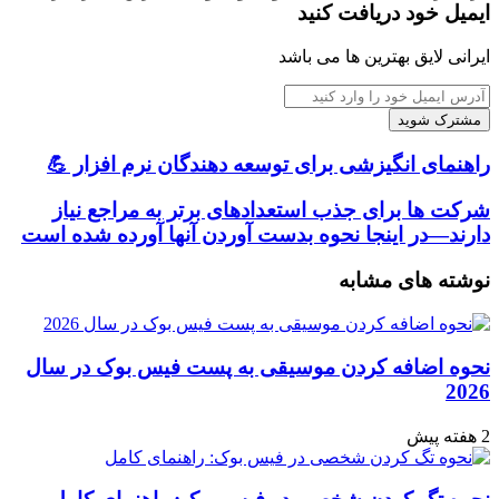
ایمیل خود دریافت کنید
ایرانی لایق بهترین ها می باشد
آدرس
ایمیل
خود
را
راهنمای
راهنمای انگیزشی برای توسعه دهندگان نرم افزار 💪
وارد
انگیزشی
کنید
برای
شرکت
شرکت ها برای جذب استعدادهای برتر به مراجع نیاز
توسعه
ها
دارند—در اینجا نحوه بدست آوردن آنها آورده شده است
دهندگان
برای
نرم
جذب
نوشته های مشابه
افزار
استعدادهای
💪
برتر
به
مراجع
نحوه اضافه کردن موسیقی به پست فیس بوک در سال
نیاز
2026
دارند
—
2 هفته پیش
در
اینجا
نحوه