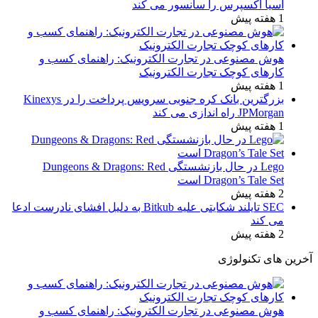
آسیا اکسپرس را سانسور می کند
1 هفته پیش
هوش مصنوعی در تجارت الکترونیک: راهنمای کسب و
کارهای کوچک تجارت الکترونیک
1 هفته پیش
بزرگترین بانک کره جنوبی سرویس پرداخت را در Kinexys
JPMorgan راه اندازی می کند
1 هفته پیش
Lego در حال بازنشستگی Dungeons & Dragons: Red
Dragon’s Tale Set است
2 هفته پیش
SEC تایلند شکایتی علیه Bitkub به دلیل افشای نادرست ادعا
می کند
2 هفته پیش
آخرین های تکنولوژی
هوش مصنوعی در تجارت الکترونیک: راهنمای کسب و