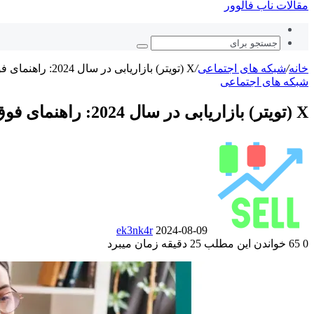
مقالات ناب فالوور
نوشته
تصادفی
جستجو
برای
خانه
/
شبکه های اجتماعی
/
X (تویتر) بازاریابی در سال 2024: راهنمای فوق العاده کامل
شبکه های اجتماعی
X (تویتر) بازاریابی در سال 2024: راهنمای فوق العاده کامل
ارسال
ایمیل
ek3nk4r
2024-08-09
0
65
خواندن این مطلب 25 دقیقه زمان میبرد
‫Odnoklassniki
‫VKontakte
فیس
پاکت
توییتر
‫تامبلر
‫رددیت
لینکدین
‫پین‌ترست
(X)
بوک