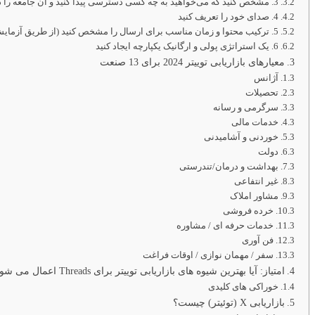
3. مشخص کنید که می‌خواهید به چه کسی دسترسی پیدا کنید و آن جامعه را درگیر کنید
4. صدای خود را تعریف کنید
5. ترکیب محتوا و زمان مناسب برای ارسال را مشخص کنید (از طریق آزمایش)
6. یک استراتژی پولی و ارگانیک یکپارچه ایجاد کنید
معیارهای بازاریابی توییتر 2024 برای 13 صنعت
آژانس
تحصیلات
سرگرمی و رسانه
خدمات مالی
خوردنی و آشامیدنی
دولت
بهداشت و درمان/تندرستی
غیر انتفاعی
مشاور املاک
خرده فروشی
خدمات حرفه ای / مشاوره
فن آوری
سفر / مهمان نوازی / اوقات فراغت
امتیاز: آیا بهترین شیوه های بازاریابی توییتر برای Threads اعمال می شود؟
خوراکی های کلیدی
بازاریابی X (توئیتر) چیست؟