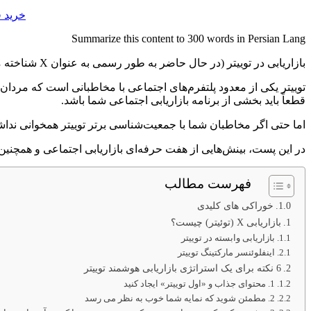
خرید ف
Summarize this content to 300 words in Persian Lang
بازاریابی در توییتر (در حال حاضر به طور رسمی به عنوان X شناخته می شود) یک استراتژی مهم برای بسیاری از برندها است، علیرغم اینکه برخی از بازیگران بزرگ این پلت فرم را در سال 2023 ترک کردند.
قطعاً باید بخشی از برنامه بازاریابی اجتماعی شما باشد.
اما حتی اگر مخاطبان شما با جمعیت‌شناسی برتر توییتر همخوانی نداشته
در این پست، بینش‌هایی از هفت حرفه‌ای بازاریابی اجتماعی و همچنین مج
فهرست مطالب
خوراکی های کلیدی
بازاریابی X (توئیتر) چیست؟
بازاریابی وابسته در توییتر
اینفلوئنسر مارکتینگ توییتر
6 نکته برای یک استراتژی بازاریابی هوشمند توییتر
1. محتوای جذاب و «اول توییتر» ایجاد کنید
2. مطمئن شوید که نمایه شما خوب به نظر می رسد