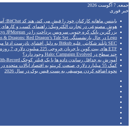
جمعه, 7 آگوست 2026
خبر فوری
بایننس ماهانه کارکنان خود را فیش می کند، هند کد BitChat: آسیا اکسپرس را سانسور می کند
هوش مصنوعی در تجارت الکترونیک: راهنمای کسب و کارهای ک
بزرگترین بانک کره جنوبی سرویس پرداخت را در Kinexys JPMorgan راه اندازی می کند
Lego در حال بازنشستگی Dungeons & Dragons: Red Dragon’s Tale Set است
SEC تایلند شکایتی علیه Bitkub به دلیل افشای نادرست ادعا می کند
ETF های بیت کوین با جریان خروجی 225 میلیون دلاری 7 روزه را پشت سر گذاشتند.
چند سطح در Halo: Campaign Evolved وجود دارد؟
آموزش به حداقل رساندن داده ها با یک فیلتر کوچک Python Health-Record
کمک 55 میلیارد دلاری صنعت کریپتو به اقتصاد ایالات متحده در سال 2026: مطالعه NCA
نحوه اضافه کردن موسیقی به پست فیس بوک در سال 2026
فیس
توییتر
بوک
(X)
‫پین‌ترست
یوتیوب
اینستاگرام
تلگرام
ورود
نوشته
سایدبار
تصادفی