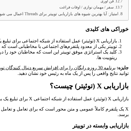
فن آوری
سفر / مهمان نوازی / اوقات فراغت
امتیاز: آیا بهترین شیوه های بازاریابی توییتر برای Threads اعمال می شود؟
خوراکی های کلیدی
بازاریابی X (توئیتر) عمل استفاده از شبکه اجتماعی برای تبلیغ یک برند با استفاده از ترکیبی از محتوای ارگانیک و پولی است.
توییتر یکی از معدود پلتفرم‌های اجتماعی با مخاطبانی است که مردان را م
کلید یک استراتژی موفق توییتر این است که مخاطبان خود را درک 
ریتوییت ها.
جایزه:
برنامه 30 روزه رایگان را برای افزایش سریع دنبال کنندگان توییتر خود دانلود کنید.
توانید نتایج واقعی را پس از یک ماه به رئیس خود نشان دهید.
بازاریابی X (توئیتر) چیست؟
بازاریابی X (توئیتر) عمل استفاده از شبکه اجتماعی X برای تبلیغ یک برند با استفاده از محتوای اجتماعی ارگانیک است.
X یک پلتفرم کاملاً عمومی و متن محور است که برای تعامل و تعامل 
برسد.
بازاریابی وابسته در توییتر