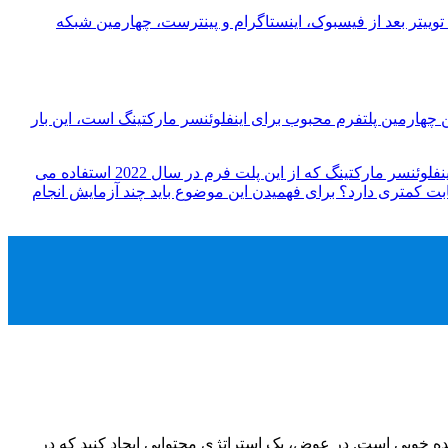
ی وابسته (اغلب با استفاده از پارامترهای UTM) از طریق توییتر است. توییتر بعد از فیسبوک، اینستاگرام و پینترست، چهارمین شبکه
 چهارمین پلتفرم محبوب برای اینفلوئنسر مارکتینگ است، این بار
استفاده از توییتر برای کمپین های اینفلوئنسر مارکتینگ در دو سال گذشته به طور قابل توجهی کاهش یافته است، از 23 درصد از مارک های اینفلوئنسر مارکتینگ که از این پلت فرم در سال 2022 استفاده می
ویم که اکنون رقابت کمتری دارد؟ برای فهمیدن این موضوع باید چند آزمایش انجام
ایده خوبی است. در عوض، یک استراتژی محتوایی ایجاد کنید که در