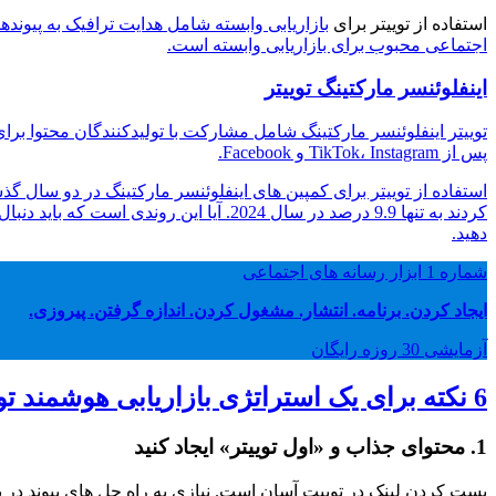
استفاده از توییتر برای
اجتماعی محبوب برای بازاریابی وابسته است.
اینفلوئنسر مارکتینگ توییتر
توییتر
اینفلوئنسر مارکتینگ شامل مشارکت با تولیدکنندگان محتوا برای
پس از TikTok، Instagram و Facebook.
کردند به تنها 9.9 درصد در سال 2024. آی
دهید.
شماره 1 ابزار رسانه های اجتماعی
ايجاد كردن. برنامه. انتشار. مشغول کردن. اندازه گرفتن. پیروزی.
آزمایشی 30 روزه رایگان
6 نکته برای یک استراتژی بازاریابی هوشمند توییتر
1. محتوای جذاب و «اول توییتر» ایجاد کنید
پست کردن لینک در توییت آسان است. نیازی به راه حل های پیوند در بی