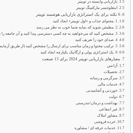
بازاریابی وابسته در توییتر
اینفلوئنسر مارکتینگ توییتر
6 نکته برای یک استراتژی بازاریابی هوشمند توییتر
1. محتوای جذاب و «اول توییتر» ایجاد کنید
2. مطمئن شوید که نمایه شما خوب به نظر می رسد
3. مشخص کنید که می‌خواهید به چه کسی دسترسی پیدا کنید و آن جامعه را درگیر کنید
4. صدای خود را تعریف کنید
5. ترکیب محتوا و زمان مناسب برای ارسال را مشخص کنید (از طریق آزمایش)
6. یک استراتژی پولی و ارگانیک یکپارچه ایجاد کنید
معیارهای بازاریابی توییتر 2024 برای 13 صنعت
آژانس
تحصیلات
سرگرمی و رسانه
خدمات مالی
خوردنی و آشامیدنی
دولت
بهداشت و درمان/تندرستی
غیر انتفاعی
مشاور املاک
خرده فروشی
خدمات حرفه ای / مشاوره