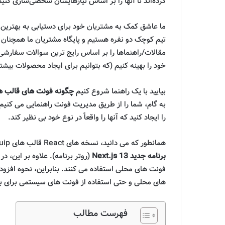
کرده‌اند تا آنها را بر اساس نیازهایشان شخصی‌سازی کنیم
ما عاشق کمک به مشتریان خود برای دستیابی به بهترین 
تیم کوچک دو نفره هستیم و پایگاه مشتریان ما همچنان
مقالات/راهنماها را بر اساس رایج ترین سوالات سفارشی
خود را بهینه کنیم (که بتوانیم برای ایجاد محصولات بیشت
بیایید با یک راهنما شروع کنیم
چگونه فونت های قالب های Tailwind CSS ساخته شده با Next.js را س
به گام، شما را از طریق مدیریت فونت راهنمایی می کن
را ایجاد کنید که آنها را واقعاً در نوع خود بی نظیر کند.
همانطور که می دانید، نسخه های React قالب های Cruip با آن ساخته شده اند
برنامه جدید Next.js 13
(روتر برنامه). علاوه بر این، د
فونت های محلی استفاده می کنند. بنابراین، نحوه افزو
های محلی و حتی استفاده از فونت های سیستمی برای به
فهرست مطالب