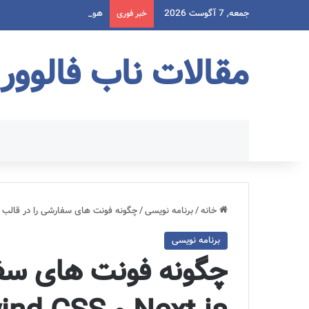
جمعه, 7 آگوست 2026
هوش مصنوعی در تجارت الکت
خبر فوری
مقالات ناب فالوور
خانه
/
برنامه نویسی
/
چگونه فونت های سفارشی را در قالب های Next.js و Tailwind CSS اض
برنامه نویسی
چگونه فونت های سفا