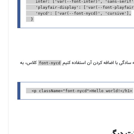
inter
:
[
'
var(--font-inter)
'
,
'
sans-serif
'
'
playfair-display
'
:
[
'
var(--font-playfair
'
nycd
'
:
[
'
var(--font-nycd)
'
,
'
cursive
'
],
}
کلاس، به
font-nycd
<
p
className
=
"font-nycd"
>
Hello world!
</
h1
>