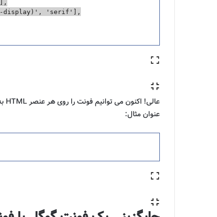
],
-display)
'
,
'
serif
'
],
عالی! اکنون می توانیم فونت را روی هر عنصر HTML به سادگی با اضافه کردن آن استفاده کنیم
عنوان مثال: