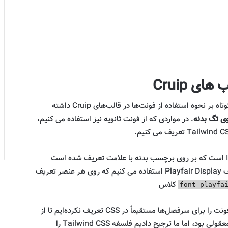
ای Cruip
قبل از بررسی مثال‌های عملی، اجازه دهید ابتدا مروری کوتاه بر نحوه استفاده از فونت‌ها در قالب‌های Cruip داشته
ی تگ بدنه
. در مواردی که از فونت ثانویه نیز استفاده می کنیم،
کلاس اما برای سرفصل ها از فونت سریف Playfair Display استفاده می کنیم که روی هر عنصر تعریف
کلاس
font-playfa
حال، ممکن است کسی اعتراض کند و بپرسد که چرا ما فونت را برای سرفصل‌ها مستقیماً در CSS تعریف نکرده‌ایم تا از
تکرار آن برای هر عنصر جلوگیری کنیم. در واقع انتخاب معقولی بود، اما ما ترجیح دادیم فلسفه Tailwind CSS را