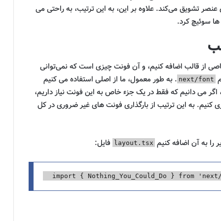
 عنصر تشویق می‌کند. علاوه بر این، به این ترتیب، به راحتی می
ها سوئیچ کرد.
لب
ی از قالب اضافه کنیم، و آن فونت چیزی است که نمی‌توانی
م
. به طور معمول، ما از اصلی استفاده می کنیم
next/font
 اگر می دانیم که فقط در یک جزء خاص به این فونت نیاز داریم،
ی کنیم. به این ترتیب از بارگذاری فونت های غیر ضروری در کل
ر را به آن اضافه کنیم
فایل:
layout.tsx
import
{
Nothing_You_Could_Do
}
from
'
next