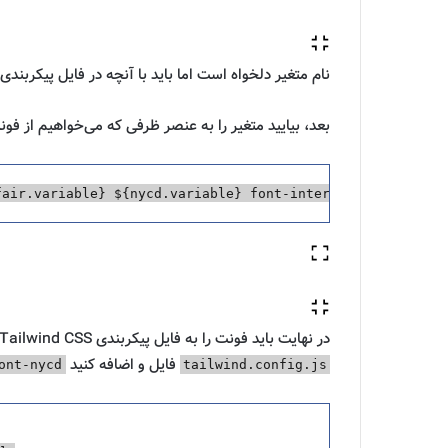
نام متغیر دلخواه است اما باید با آنچه در فایل پیکربندی Tailwind CSS تعریف می‌کنیم، مطابقت داشته باشد
بعد، بیایید متغیر را به عنصر ظرفی که می‌خواهیم از فون
fair
.
variable
}
${
nycd
.
variable
}
 font-inter antialiased b
در نهایت باید فونت را به فایل پیکربندی Tailwind CSS اضافه کنیم. برای انجام این کار، را باز کنید
فایل و اضافه کنید
ont-nycd
tailwind.config.js