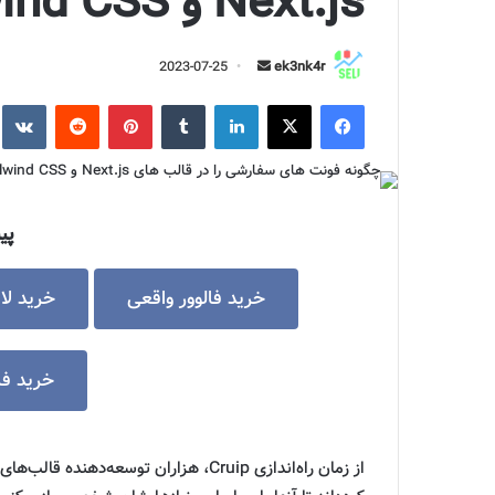
Next.js و Tailwind CSS اضافه کنیم
ارسال
2023-07-25
ek3nk4r
ایمیل
فیس بوک
توییتر (X)
لینکدین
‫تامبلر
‫پین‌ترست
‫رددیت
e
پی
خرید فالوور واقعی
خرید لا
خرید فال
از زمان راه‌اندازی Cruip، هزاران توسعه‌