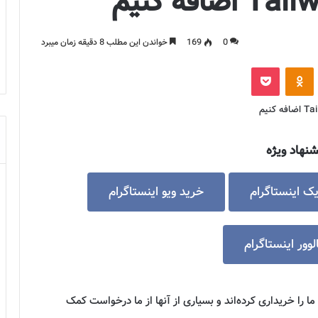
0
169
خواندن این مطلب 8 دقیقه زمان میبرد
‫VKontakt
پاکت
‫Odnoklassniki
شنهاد ویژه
یک اینستاگرام
خرید ویو اینستاگرام
وور اینستاگرام
دهنده قالب‌های ما را خریداری کرده‌اند و بسیاری از آنها از ما درخواست کمک